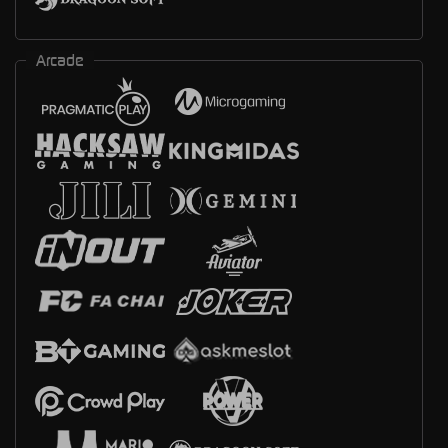
Arcade