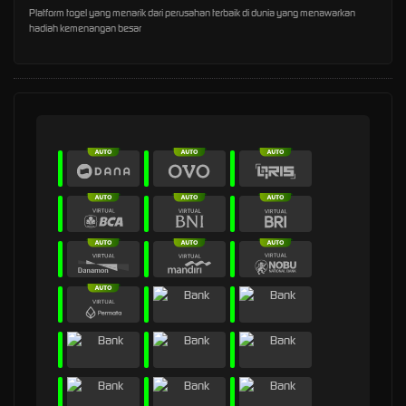
Platform togel yang menarik dari perusahan terbaik di dunia yang menawarkan
hadiah kemenangan besar