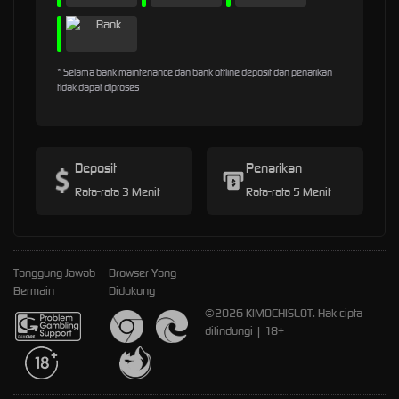
* Selama bank maintenance dan bank offline deposit dan penarikan
tidak dapat diproses
Deposit
Penarikan
Rata-rata 3 Menit
Rata-rata 5 Menit
Tanggung Jawab
Browser Yang
Bermain
Didukung
©2026 KIMOCHISLOT. Hak cipta
dilindungi | 18+