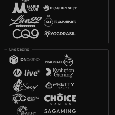
Live Casino