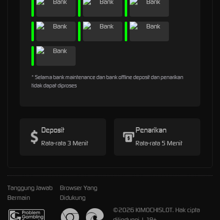
* Selama bank maintenance dan bank offline deposit dan penarikan
tidak dapat diproses
Deposit
Penarikan
Rata-rata 3 Menit
Rata-rata 5 Menit
Tanggung Jawab
Browser Yang
Bermain
Didukung
©2026 KIMOCHISLOT. Hak cipta
dilindungi | 18+