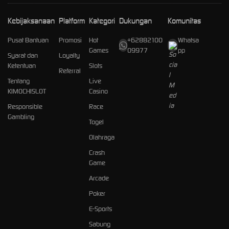
Kebijaksanaan
Platform
Kategori
Dukungan
Komunitas
Pusat Bantuan
Promosi
Hot
+62882100
Whatsa
Games
09977
pp
Syarat dan
Loyalty
Ketentuan
Slots
Referral
Tentang
Live
KIMOCHISLOT
Casino
Responsible
Race
Gambling
Togel
Olahraga
Crash
Game
Arcade
Poker
E-Sports
Sabung