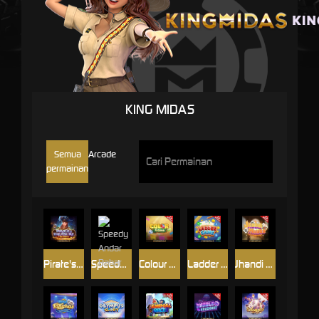
KING MIDAS
Semua
Arcade
permainan
Pirate's Tresure
Speedy Andar Bahar
Colour Game
Ladder Game
Jhandi Munda