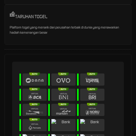
TARUHAN TOGEL
Platform togel yang menarik dari perusahan terbaik di dunia yang menawarkan
hadiah kemenangan besar