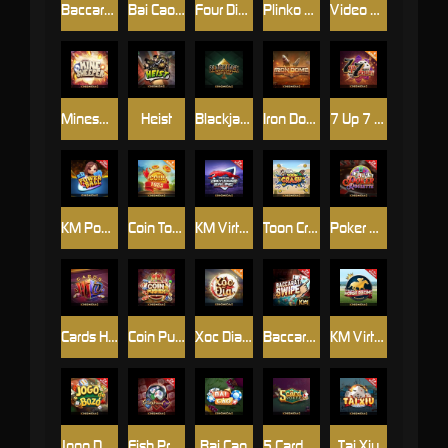
Baccarat: Multi
Bai Cao Mystic Four
Four Dice
Plinko Rush
Video Poker
Minesweeper
Heist
Blackjack
Iron Dome
7 Up 7 Down
KM Power Ball
Coin Toss
KM Virtual Greyhound Racing
Toon Crash
Poker Roulette
Cards Hi Lo
Coin Pusher
Xoc Dia Lightning
Baccarat: Swipe
KM Virtual Horse Racing
Jogo De Bozo
Fish Prawn Crab 2
Bai Cao
5 Card Poker
Tai Xiu