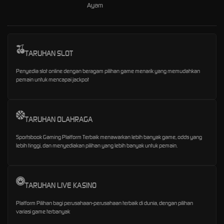
Ayam
TARUHAN SLOT
Penyedia slot online dengan beragam pilihan game menarik yang memudahkan
pemain untuk mencapai jackpot
TARUHAN OLAHRAGA
Sportsbook Gaming Platform Terbaik menawarkan lebih banyak game, odds yang
lebih tinggi, dan menyediakan pilihan yang lebih banyak untuk pemain.
TARUHAN LIVE KASINO
Platform Pilihan bagi perusahaan-perusahaan terbaik di dunia, dengan pilihan
variasi game terbanyak