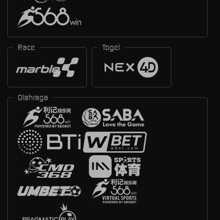
Race
Togel
Olahraga