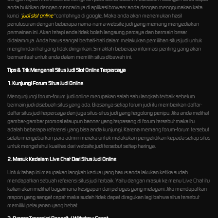
anda buktikan dengan mencarinya di aplikasi browser anda dengan menggunakan kata
kunci
"
judi slot online
"
contohnya di google. Maka anda akan menemukan hasil
penulusuran dengan beberapa nama-nama website judi yang memang menyediakan
permainan ini. Akan tetapi anda tidak boleh langsung percaya dan bermain besar
didalamnya. Anda harus sangat berhati-hati dalam melakukan pemilihan situs judi untuk
menghindari hal yang tidak diinginkan. Simaklah beberapa informasi penting yang akan
bermanfaat untuk anda dalam memilih situs dibawah ini.
Tips & Trik Mengenali Situs Judi Slot Online Terpercaya
1. Kunjungi Forum Situs Judi Online
Mengunjungi forum-forum judi online merupakan salah satu langkah terbaik sebelum
bermain judi disebuah situs yang ada. Biasanya setiap forum judi itu memberikan daftar-
daftar situs judi terpercaya dan juga situs-situs judi yang tergolong penipu. Jika anda melihat
gambar-gambar promosi ataupun banner yang terpasang di forum tersebut maka itu
adalah beberapa referensi yang bisa anda kunjungi. Karena memang forum-forum tersebut
selalu menyebarkan para admin mereka untuk melakukan penyelidikan kepada setiap situs
untuk mengetahui kualitas dari website judi tersebut setiap harinya.
2. Masuk Kedalam Live Chat Dari Situs Judi Online
Untuk tahap ini merupakan langkah kedua yang harus anda lakukan ketika sudah
mendapatkan sebuah referensi situs judi terbaik. Yaitu dengan masuk ke menu Live Chat itu
kalian akan melihat bagaimana kesigapan dari petugas yang melayani. Jika mendapatkan
respon yang sangat cepat maka sudah tidak dapat diragukan lagi bahwa situs tersebut
memiliki pelayanan yang hebat.