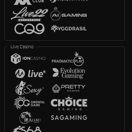
Live Casino