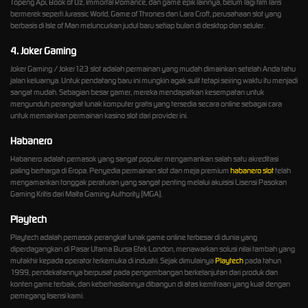
Topeng Api, Book of Oz, Immortal Romance, dan game epik lainnya, belum lagi film laris
bermerek seperti Jurassic World, Game of Thrones dan Lara Croft, perusahaan slot yang
berbasis di Isle of Man meluncurkan judul baru setiap bulan di desktop dan seluler.
4. Joker Gaming
Joker Gaming / Joker123 slot adalah permainan yang mudah dimainkan setelah Anda tahu
jalan keluarnya. Untuk pendatang baru ini mungkin agak sulit tetapi seiring waktu itu menjadi
sangat mudah. Sebagian besar gamer, mereka mendapatkan kesempatan untuk
mengunduh perangkat lunak komputer gratis yang tersedia secara online sebagai cara
untuk memainkan permainan kasino slot dari provider ini.
Habanero
Habanero adalah pemasok yang sangat populer mengamankan salah satu akreditasi
paling berharga di Eropa. Penyedia permainan slot dan meja premium
habanero slot
telah
mengamankan tonggak peraturan yang sangat penting melalui akuisisi Lisensi Pasokan
Gaming Kritis dari Malta Gaming Authority (MGA).
Playtech
Playtech adalah pemasok perangkat lunak game online terbesar di dunia yang
diperdagangkan di Pasar Utama Bursa Efek London, menawarkan solusi nilai tambah yang
mutakhir kepada operator terkemuka di industri. Sejak dimulainya
Playtech
pada tahun
1999, pendekatannya berpusat pada pengembangan berkelanjutan dari produk dan
konten game terbaik, dan keberhasilannya dibangun di atas kemitraan yang kuat dengan
pemegang lisensi kami.