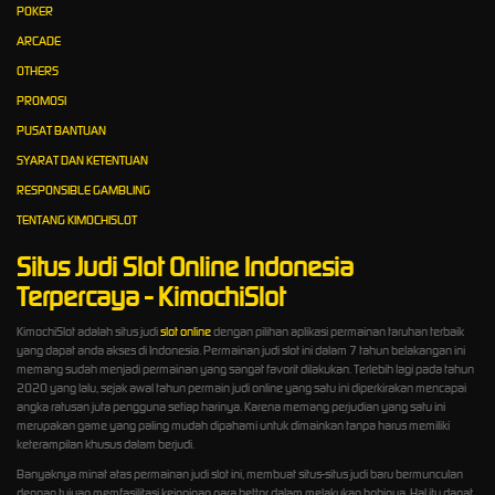
POKER
ARCADE
OTHERS
PROMOSI
PUSAT BANTUAN
SYARAT DAN KETENTUAN
RESPONSIBLE GAMBLING
TENTANG KIMOCHISLOT
Situs Judi Slot Online Indonesia
Terpercaya - KimochiSlot
KimochiSlot adalah situs judi
slot online
dengan pilihan aplikasi permainan taruhan terbaik
yang dapat anda akses di Indonesia. Permainan judi slot ini dalam 7 tahun belakangan ini
memang sudah menjadi permainan yang sangat favorit dilakukan. Terlebih lagi pada tahun
2020 yang lalu, sejak awal tahun permain judi online yang satu ini diperkirakan mencapai
angka ratusan juta pengguna setiap harinya. Karena memang perjudian yang satu ini
merupakan game yang paling mudah dipahami untuk dimainkan tanpa harus memiliki
keterampilan khusus dalam berjudi.
Banyaknya minat atas permainan judi slot ini, membuat situs-situs judi baru bermunculan
dengan tujuan memfasilitasi keinginan para bettor dalam melakukan hobinya. Hal itu dapat