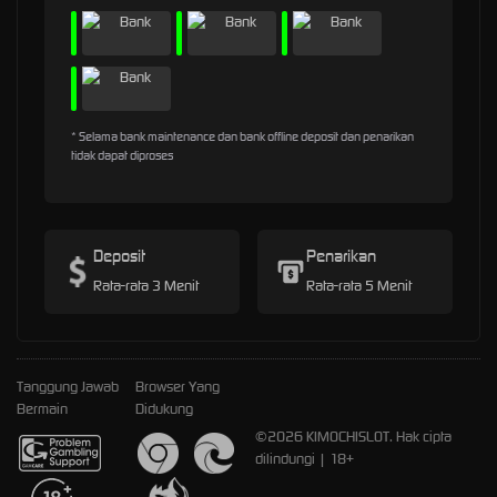
* Selama bank maintenance dan bank offline deposit dan penarikan
tidak dapat diproses
Deposit
Penarikan
Rata-rata 3 Menit
Rata-rata 5 Menit
Tanggung Jawab
Browser Yang
Bermain
Didukung
©2026 KIMOCHISLOT. Hak cipta
dilindungi | 18+