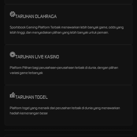
TARUHAN OLAHRAGA
Sportsbook Gaming Platform Terbaik menawarkan lebih banyak game, odds yang
lebih tinggi, dan menyediakan pilihan yang lebih banyak untuk pemain.
TARUHAN LIVE KASINO
Platform Pilihan bagi perusahaan-perusahaan terbaik di dunia, dengan pilihan
variasi game terbanyak
TARUHAN TOGEL
Platform togel yang menarik dari perusahan terbaik di dunia yang menawarkan
hadiah kemenangan besar