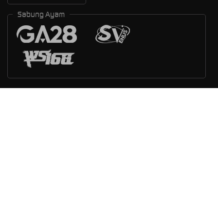
Sabung Ayam