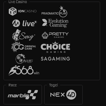
Live Casino
Race
Togel