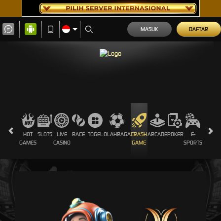
MASUK
DAFTAR
HOT
SLOTS
LIVE
RACE
TOGEL
OLAHRAGA
CRASH
ARCADE
POKER
E-
SABUN
GAMES
CASINO
GAME
SPORTS
AYAM