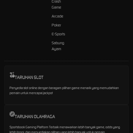
Crash
Game
Arcade
Poker
E-Sports
Sabung
Ayam
TARUHAN SLOT
Penyedia slot online dengan beragam pilihan game menarik yang memudahkan
pemain untuk mencapai jackpot
TARUHAN OLAHRAGA
Sportsbook Gaming Platform Terbaik menawarkan lebih banyak game, odds yang
lebih tinggi, dan menyediakan pilihan yang lebih banyak untuk pemain.