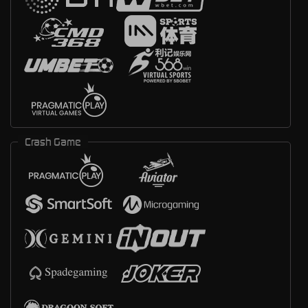
Crash Game