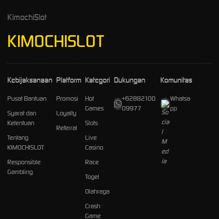
KimochiSlot
KIMOCHISLOT
Kebijaksanaan
Platform
Kategori
Dukungan
Komunitas
Pusat Bantuan
Promosi
Hot
+62882100
Whatsa
Games
09977
pp
Syarat dan
Loyalty
Ketentuan
Slots
Referral
Tentang
Live
KIMOCHISLOT
Casino
Responsible
Race
Gambling
Togel
Olahraga
Crash
Game