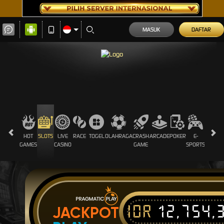
MASUK
DAFTAR
HOT
SLOTS
LIVE
RACE
TOGEL
OLAHRAGA
CRASH
ARCADE
POKER
E-
SABUN
GAMES
CASINO
GAME
SPORTS
AYAM
IDR
12,754,
JACKPOT