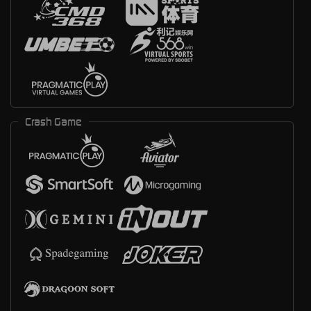
Crash Game