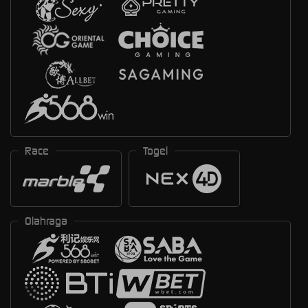
Race
Togel
Olahraga