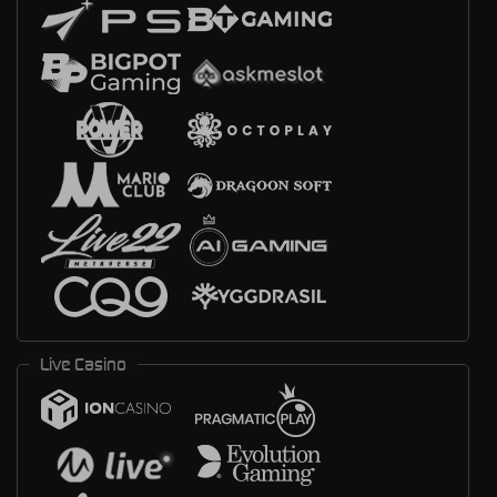
Live Casino