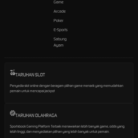
Game
Arcade
Poker
E-Sports
Sabung
Ayam
TARUHAN SLOT
Penyedia slot online dengan beragam pilihan game menarik yang memudahkan
pemain untuk mencapai jackpot
TARUHAN OLAHRAGA
Sportsbook Gaming Platform Terbaik menawarkan lebih banyak game, odds yang
lebih tinggi, dan menyediakan pilihan yang lebih banyak untuk pemain.