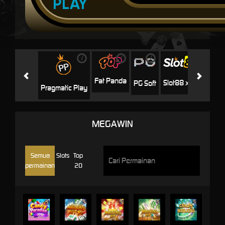
PLAY
i
i
i
i
i
Facha
Fat Panda
Slot88 x PP
PG Soft
Pragmatic Play
MEGAWIN
Semua
Slots
Top
permainan
20