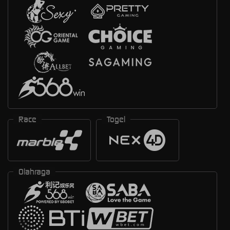
Race
Togel
Olahraga