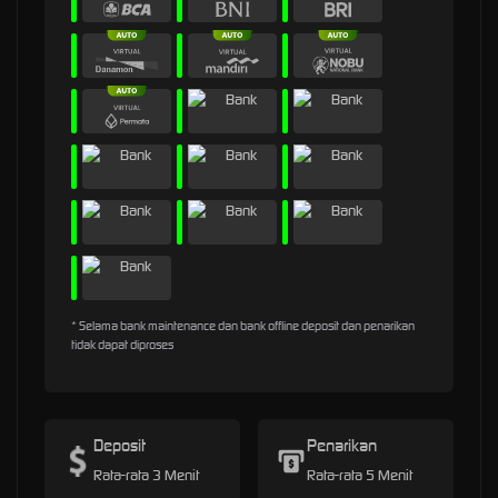
* Selama bank maintenance dan bank offline deposit dan penarikan
tidak dapat diproses
Deposit
Penarikan
Rata-rata 3 Menit
Rata-rata 5 Menit