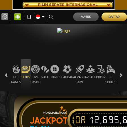
MASUK
DAFTAR
HOT
SLOTS
LIVE
RACE
TOGEL
OLAHRAGA
CRASH
ARCADE
POKER
E-
SABUN
GAMES
CASINO
GAME
SPORTS
AYAM
IDR
12,695,
JACKPOT