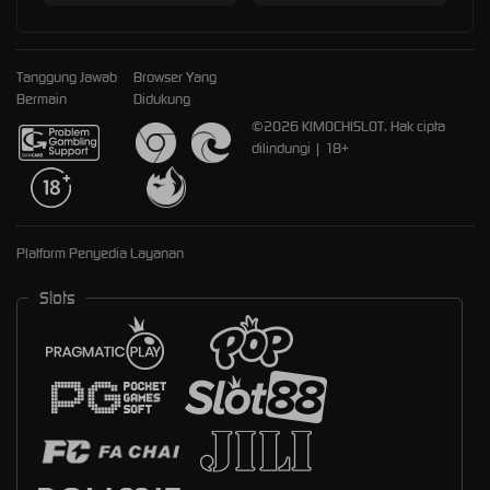
Tanggung Jawab
Browser Yang
Bermain
Didukung
©2026 KIMOCHISLOT. Hak cipta
dilindungi | 18+
Platform Penyedia Layanan
Slots