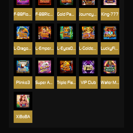
F-88Flower(H5)
F-88Riches(H5)
Gold Panda(H5)
JourneyToTheWest
King-777
L-DragonRiches
L-EmperorTreasure
L-EyesOfFortune
L-GoldenToad
LuckyFish
Plinko3
Super Ace+
Triple Fish(H5)
VIP Club
Water Margin(H5)
XiBoBA