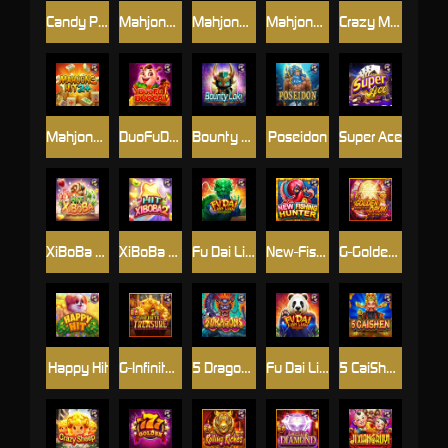
Candy Paradise 2048
Mahjong Hit +
Mahjong Hit
Mahjong Hit 2
Crazy Mahjong
Mahjong Hit 2+
DuoFuDuoCai
Bounty Loki
Poseidon
Super Ace
XiBoBa Hit
XiBoBa Hit2
Fu Dai Lian Lian-Dragon
New-Fishing Hunter
G-GoldenDrum
Happy Hit
G-InfiniteTreasure
5 Dragons(H5)
Fu Dai Lian Lian-Panda
5 CaiShen(H5)