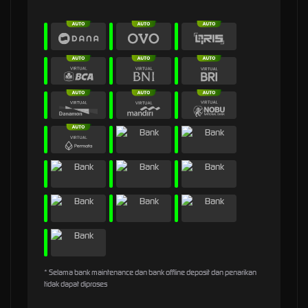
* Selama bank maintenance dan bank offline deposit dan penarikan
tidak dapat diproses