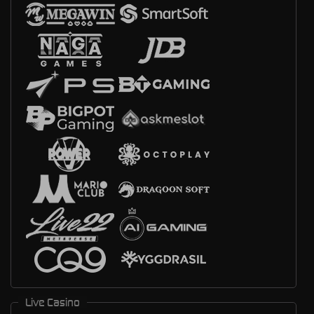
Live Casino