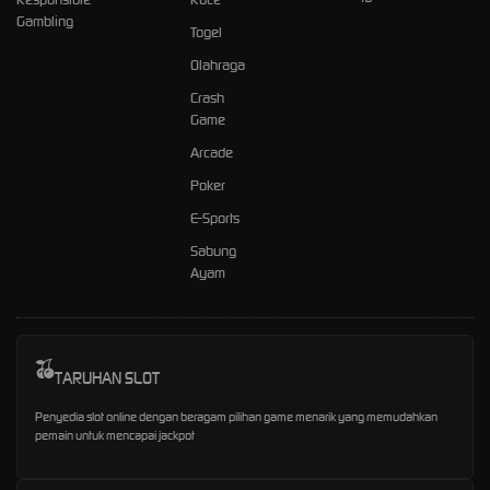
Gambling
Togel
Olahraga
Crash
Game
Arcade
Poker
E-Sports
Sabung
Ayam
TARUHAN SLOT
Penyedia slot online dengan beragam pilihan game menarik yang memudahkan
pemain untuk mencapai jackpot