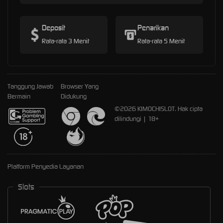
Deposit
Penarikan
Rata-rata 3 Menit
Rata-rata 5 Menit
Tanggung Jawab
Browser Yang
Bermain
Didukung
©2026 KIMOCHISLOT. Hak cipta
dilindungi | 18+
Platform Penyedia Layanan
Slots