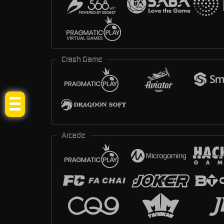
Crash Game
Arcade