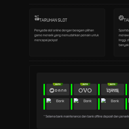
TARUHAN SLOT
TA
Penyedia slot online dengan beragam pilihan
Sportsb
game menarik yang memudahkan pemain untuk
menawar
mencapai jackpot
tinggi,
banyak 
* Selama bank maintenance dan bank offline deposit dan penarik