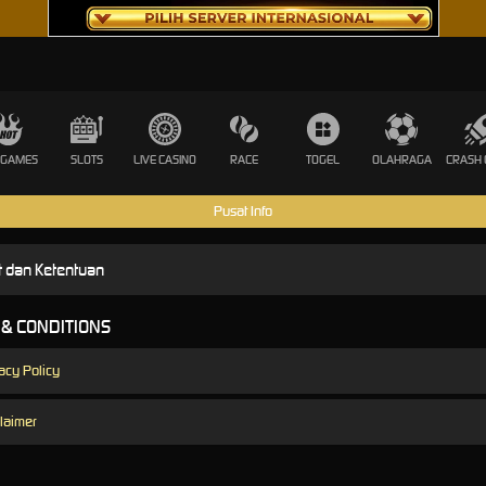
 GAMES
SLOTS
LIVE CASINO
RACE
TOGEL
OLAHRAGA
CRASH
Pusat Info
t dan Ketentuan
& CONDITIONS
vacy Policy
claimer