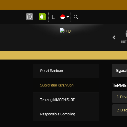
HOT
Syara
Pusat Bantuan
TERMS 
Syarat dan Ketentuan
1. Pri
Tentang KIMOCHISLOT
2. Dis
Responsible Gambling