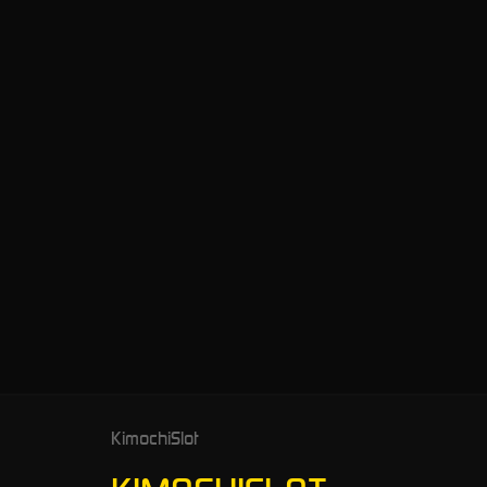
KimochiSlot