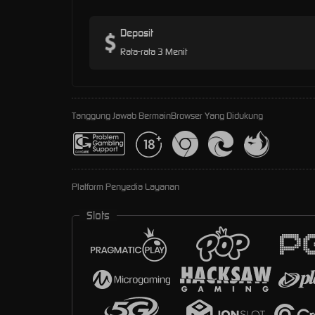
Deposit
Rata-rata 3 Menit
Tanggung Jawab Bermain
Browser Yang Didukung
Platform Penyedia Layanan
Slots