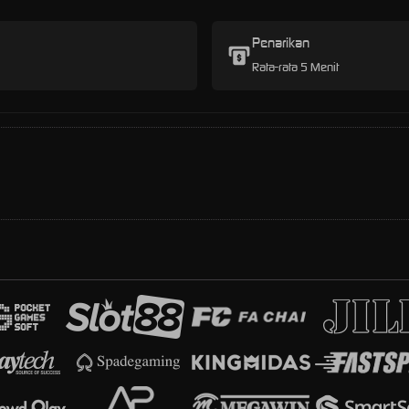
Penarikan
Rata-rata 5 Menit