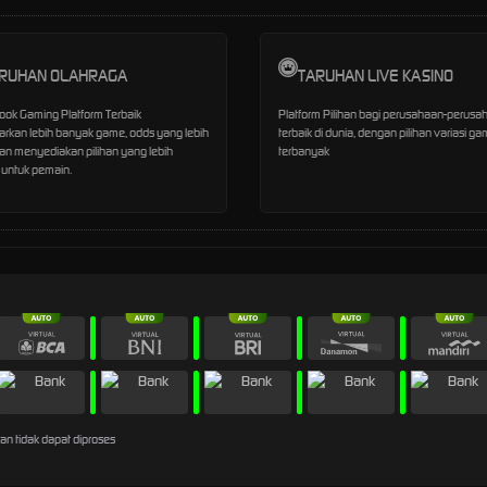
RUHAN OLAHRAGA
TARUHAN LIVE KASINO
ook Gaming Platform Terbaik
Platform Pilihan bagi perusahaan-perusa
kan lebih banyak game, odds yang lebih
terbaik di dunia, dengan pilihan variasi g
 dan menyediakan pilihan yang lebih
terbanyak
untuk pemain.
an tidak dapat diproses