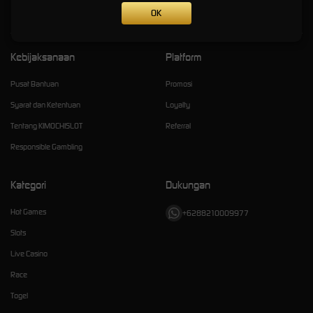
OK
Kebijaksanaan
Platform
Pusat Bantuan
Promosi
Syarat dan Ketentuan
Loyalty
Tentang KIMOCHISLOT
Referral
Responsible Gambling
Kategori
Dukungan
Hot Games
+6288210009977
Slots
Live Casino
Race
Togel